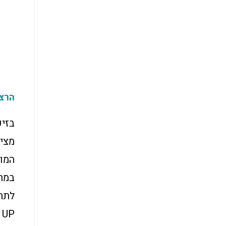
הרצא
בזי
מציע
המות
במה
לתרג
UP.