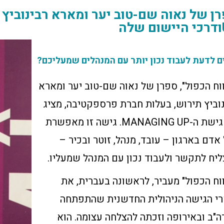
לה
ם לדעת לעבוד נכון יותר עם המנהלים שמעליכם?
וח הכפול", ספרן של נאוה שם-טוב יער ומארא
וביץ תירוש, בעלות חברת פרספקטיבה, מציג
את גישת ה-MANAGING UP. גישה זו מאפשרת
אדם בארגון – עובד, מנהל, זוטר ובכיר –
יח לתקשר ולעבוד נכון עם המנהל שמעליו.
וח הכפול" מעביר, לראשונה בעברית, את
רי הגישה הניהולית החדשנית שהתפתחה
"ב ובאירופה וזכתה להצלחה עצומה. הוא