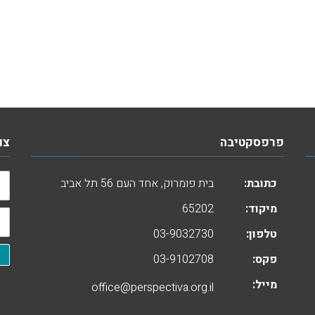
פרפסקטיבה
צו
שם
כתובת:
בית פומרוק, אחד העם 56 תל אביב
מיקוד:
65202
אי
טלפון:
03-9032730
פקס:
03-9102708
מייל:
office@perspectiva.org.il