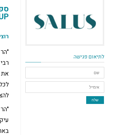
UPודרכי היישום ש
רוצי
"הרו
לתיאום פגישה
רבינ
שם
לכל 
אימייל
להצל
שלח
"הרו
עיק
בארה