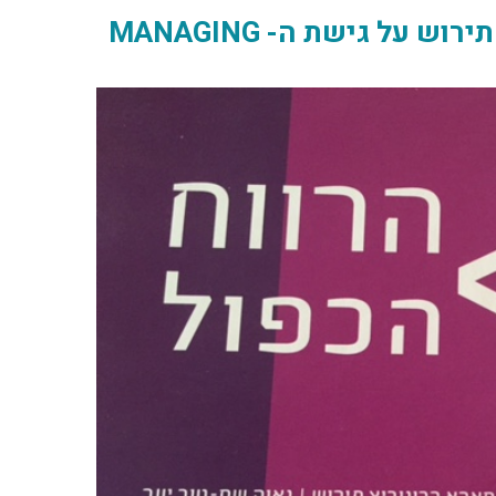
ספרן של נאוה שם-טוב יער ומארא רבינוביץ תירוש על גישת ה- MANAGING